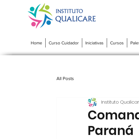
Home
Curso Cuidador
Iniciativas
Cursos
Pale
All Posts
Instituto Qualica
Comando
Paraná