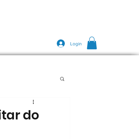
Login
tar do