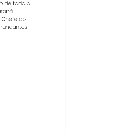
o de todo o 
raná. 
 Chefe do 
mandantes 