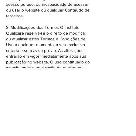
acesso ou uso, ou incapacidade de acessar
ou usar o website ou qualquer Conteúdo de
terceiros.
8. Modificações dos Termos O Instituto
Qualicare reserva-se o direito de modificar
ou atualizar estes Termos e Condições de
Uso a qualquer momento, a seu exclusivo
critério e sem aviso prévio. As alterações
entrarão em vigor imediatamente após sua
publicação no website. O uso continuado do
website após a publicação de quaisquer
modificações constitui sua aceitação dessas
alterações. É responsabilidade do Usuário
revisar periodicamente estes Termos.
9. Rescisão O Instituto Qualicare reserva-se
o direito de, a seu exclusivo critério,
suspender ou encerrar seu acesso a todo
ou parte do website, com ou sem aviso, por
qualquer motivo, incluindo, sem limitação, a
violação destes Termos.