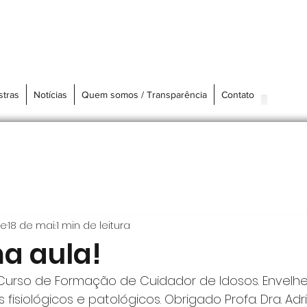
stras
Notícias
Quem somos / Transparência
Contato
re
18 de mai.
1 min de leitura
a aula!
Curso de Formação de Cuidador de Idosos. Envelh
fisiológicos e patológicos. Obrigado Profa. Dra. Ad