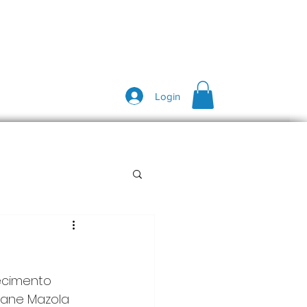
Login
ecimento 
riane Mazola 