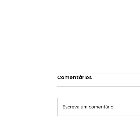
Comentários
Escreva um comentário
Dor total em cuidados
paliativos