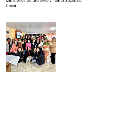
Ministérios do desenvolvimento Social do
Brasil.
Informações de contato
Rua Estrada da Graciosa, 4045, Pinhais -
State of Paraná, Brazil
41-98843-0543
contato@institutoqualicare.org